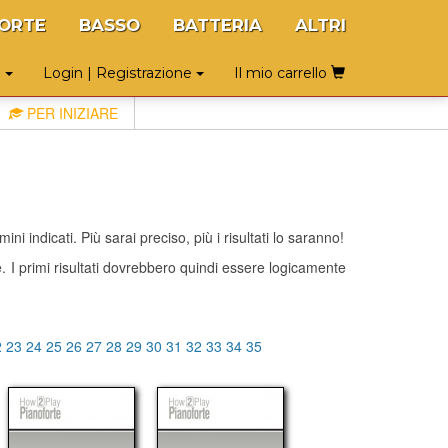
ORTE
BASSO
BATTERIA
ALTRI
o
Login | Registrazione
Il mio carrello
PER INIZIARE
ni indicati. Più sarai preciso, più i risultati lo saranno!
te. I primi risultati dovrebbero quindi essere logicamente
2
23
24
25
26
27
28
29
30
31
32
33
34
35