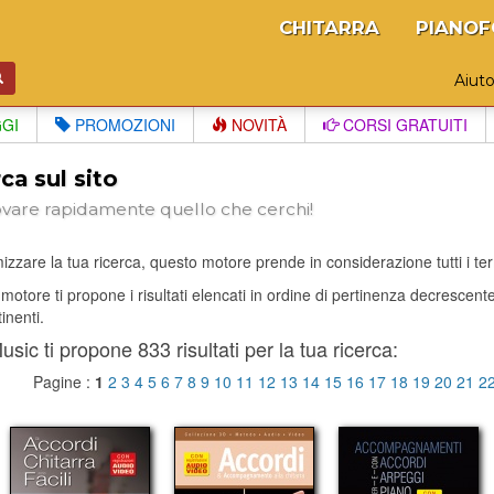
CHITARRA
PIANOF
Aiut
GGI
PROMOZIONI
NOVITÀ
CORSI GRATUITI
ca sul sito
ovare rapidamente quello che cerchi!
izzare la tua ricerca, questo motore prende in considerazione tutti i termi
il motore ti propone i risultati elencati in ordine di pertinenza decrescen
tinenti.
sic ti propone 833 risultati per la tua ricerca:
Pagine :
1
2
3
4
5
6
7
8
9
10
11
12
13
14
15
16
17
18
19
20
21
2