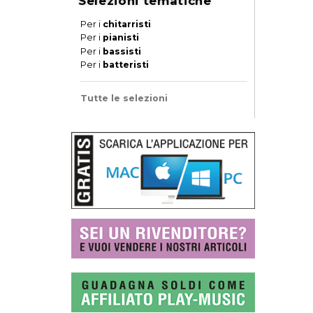
Selezioni tematiche
Per i
chitarristi
Per i
pianisti
Per i
bassisti
Per i
batteristi
Tutte le selezioni