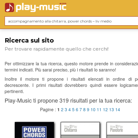
Ricerca sul sito
Per trovare rapidamente quello che cerchi!
Per ottimizzare la tua ricerca, questo motore prende in considerazio
termini indicati. Più sarai preciso, più i risultati lo saranno!
Inoltre il motore ti propone i risultati elencati in ordine di p
decrescente. I primi risultati dovrebbero quindi essere logicame
pertinenti.
Play-Music ti propone 319 risultati per la tua ricerca:
Pagine :
1
2
3
4
5
6
7
8
9
10
11
12
13
14