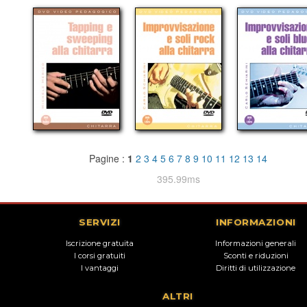
Pagine :
1
2
3
4
5
6
7
8
9
10
11
12
13
14
395.99ms
SERVIZI
INFORMAZIONI
Iscrizione gratuita
Informazioni generali
I corsi gratuiti
Sconti e riduzioni
I vantaggi
Diritti di utilizzazione
ALTRI