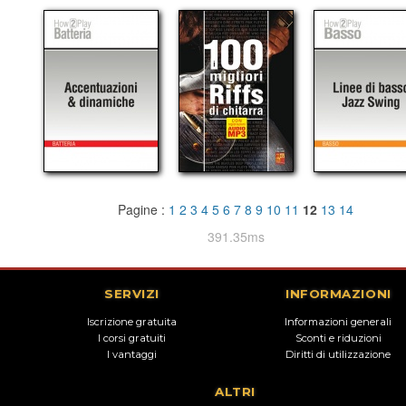
Pagine :
1
2
3
4
5
6
7
8
9
10
11
12
13
14
391.35ms
SERVIZI
INFORMAZIONI
Iscrizione gratuita
Informazioni generali
I corsi gratuiti
Sconti e riduzioni
I vantaggi
Diritti di utilizzazione
ALTRI