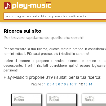
Ricerca sul sito
Per trovare rapidamente quello che cerchi!
Per ottimizzare la tua ricerca, questo motore prende in considerazio
termini indicati. Più sarai preciso, più i risultati lo saranno!
Inoltre il motore ti propone i risultati elencati in ordine di p
decrescente. I primi risultati dovrebbero quindi essere logicame
pertinenti.
Play-Music ti propone 319 risultati per la tua ricerca:
Pagine :
1
2
3
4
5
6
7
8
9
10
11
12
13
14