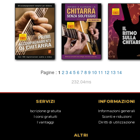
Pagine :
1
2
3
4
5
6
7
8
9
10
11
12
13
14
232.04ms
SERVIZI
INFORMAZIONI
Iscrizione gratuita
Informazioni generali
I corsi gratuiti
Sconti e riduzioni
I vantaggi
Diritti di utilizzazione
ALTRI