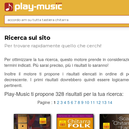
Ricerca sul sito
Per trovare rapidamente quello che cerchi!
Per ottimizzare la tua ricerca, questo motore prende in considerazio
termini indicati. Più sarai preciso, più i risultati lo saranno!
Inoltre il motore ti propone i risultati elencati in ordine di p
decrescente. I primi risultati dovrebbero quindi essere logicame
pertinenti.
Play-Music ti propone 328 risultati per la tua ricerca:
Pagine :
1
2
3
4
5
6
7
8
9
10
11
12
13
14