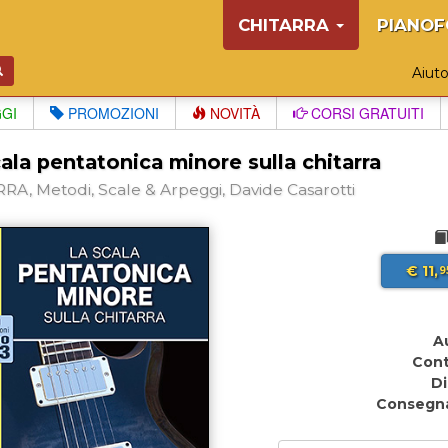
CHITARRA
PIANOF
Aiut
GGI
PROMOZIONI
NOVITÀ
CORSI GRATUITI
ala pentatonica minore sulla chitarra
RA, Metodi, Scale & Arpeggi, Davide Casarotti
€ 11,
9
A
Cont
Di
Consegn