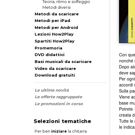
Teoria, ritmo e solfeggio
Metodi diversi
Metodi da scaricare
Metodi per iPad
Metodi per Android
Lezioni How2Play
Spartiti How2Play
Promemoria
Con que
DVD didattici
nonché s
Basi musicali da scaricare
Dopo alc
Video da scaricare
deve sap
Download gratuiti
Per ogni
accordi 
Sulla pa
Le ultime novità
Viene ac
Le offerte raggruppate
base mu
Le promozioni in corso
Potrete
creata d
Tutte le
Selezioni tematiche
le indica
Per ben
iniziare
la chitarra