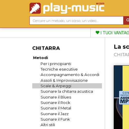
I TUOI VANTA
La sc
CHITARRA
CHITAR
Metodi
Per i principianti
Tecniche esecutive
Accompagnamento & Accordi
Assoli & Improvvisazione
Scale & Arpeggi
Suonare la chitarra acustica
Suonare il Blues
Suonare il Rock
Suonare il Metal
Suonare il Jazz
Suonare il Funk
Altri stili