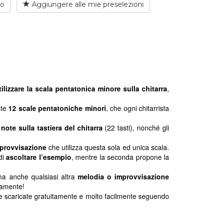
io
Aggiungere alle mie preselezioni
ilizzare la scala pentatonica minore sulla chitarra
,
ste
12 scale pentatoniche minori
, che ogni chitarrista
e
note sulla tastiera del chitarra
(22 tasti), nonché gli
provvisazione
che utilizza questa sola ed unica scala.
di
ascoltare l’esempio
, mentre la seconda propone la
a anche qualsiasi altra
melodia o improvvisazione
iamente!
re scaricate gratuitamente e molto facilmente seguendo