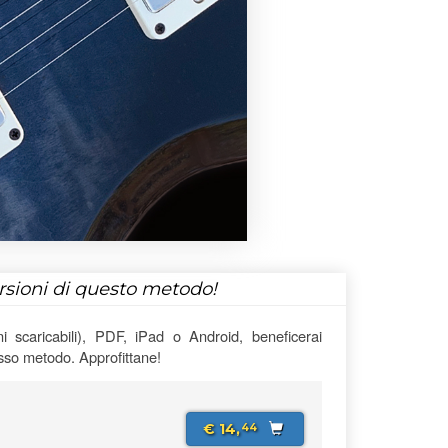
ersioni di questo metodo!
 scaricabili), PDF, iPad o Android, beneficerai
esso metodo. Approfittane!
€ 14,
44