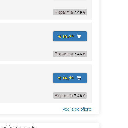
Risparmia
7.46
€
€ 14,
44
Risparmia
7.46
€
€ 14,
44
Risparmia
7.46
€
Vedi altre offerte
ibile in pack: