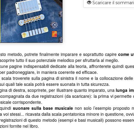
Scaricare il sommar
sto metodo, potrete finalmente imparare e soprattutto capire
come ut
coprire tutto il suo potenziale melodico per sfruttarla al meglio.
une pagine indispensabili dedicate alla teoria, affronterete quindi que
er padroneggiare, in maniera coerente ed efficace.
 scala troverete sulla pagina di sinistra il nome e la collocazione dell
sui quali tale scala potrà essere suonata in tutta sicurezza.
gina di destra, scoprirete, per illustrare quanto imparato, una
lunga im
compagnata da due registrazioni (da scaricare): la prima vi permette 
sicale corrispondente.
 quindi
suonare sulla base musicale
non solo l’esempio proposto m
a voi stessi... ricavata dalla scala pentatonica minore in questione, ovv
 registrazioni di questo metodo (esempi e basi musicali) possono esse
zioni fornite nel libro.