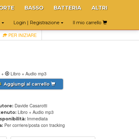
ORTE
BASSO
BATTERIA
ALTRI
o
Login | Registrazione
Il mio carrello
PER INIZIARE
+
Libro + Audio mp3
Aggiungi al carrello
5
Davide Casarotti
utore:
Libro + Audio mp3
enuto:
Immediata
sponibilità:
Per corriere/posta con tracking
a: