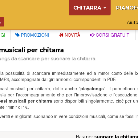
CHITARRA
PIANOF
Aiut
GGI
PROMOZIONI
NOVITÀ
CORSI GRATUITI
musicali per chitarra
ongs da scaricare per suonare la chitarra
 la possibilità di scaricare immediatamente ed a minor costo delle
b
MP3, accompagnate dai giri armonici corrispondenti in PDF.
asi musicali per chitarra, dette anche "
playalongs
", ti permettono di
sia per l'accompagnamento che per l'improvvisazione e l'esecuzione 
basi musicali per chitarra
sono disponibili singolarmente, cioè per uno
e "mini" di 1€.
ivertiti e migliorati suonando in vere condizioni musicali, come se fossi 
Basi per
suonare la chitarr