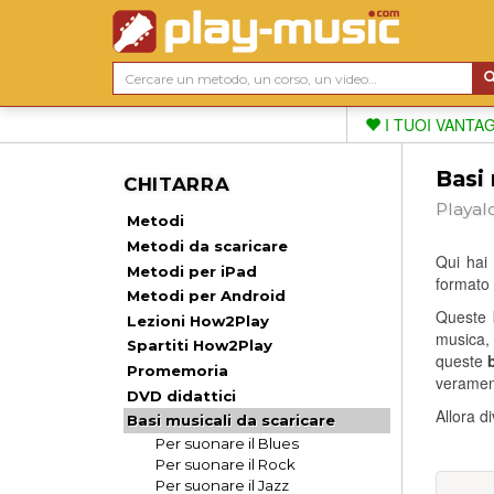
I TUOI VANTA
Basi 
CHITARRA
Playal
Metodi
Metodi da scaricare
Qui hai
Metodi per iPad
formato 
Metodi per Android
Queste b
Lezioni How2Play
musica, 
Spartiti How2Play
queste
Promemoria
verament
DVD didattici
Allora d
Basi musicali da scaricare
Per suonare il Blues
Per suonare il Rock
Per suonare il Jazz