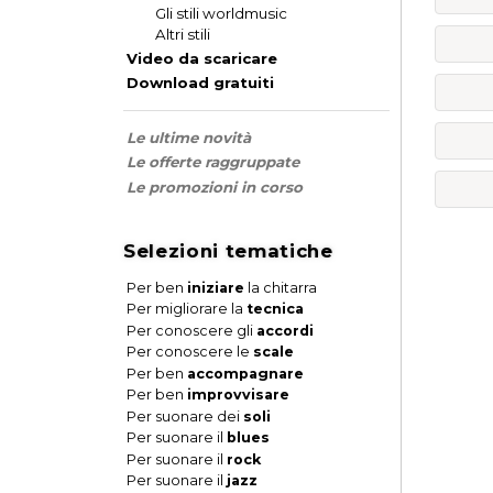
Gli stili worldmusic
Altri stili
Video da scaricare
Download gratuiti
Le ultime novità
Le offerte raggruppate
Le promozioni in corso
Selezioni tematiche
Per ben
iniziare
la chitarra
Per migliorare la
tecnica
Per conoscere gli
accordi
Per conoscere le
scale
Per ben
accompagnare
Per ben
improvvisare
Per suonare dei
soli
Per suonare il
blues
Per suonare il
rock
Per suonare il
jazz