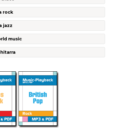
a rock
a jazz
orld music
hitarra