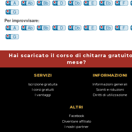
A
Ab
Bb
D
Db
E
Eb
F
G
Per improvvisare:
A
Ab
Bb
D
Db
E
Eb
F
G
Hai scaricato il corso di chitarra gratuit
mese?
SERVIZI
INFORMAZIONI
Iscrizione gratuita
Informazioni generali
I corsi gratuiti
Sconti e riduzioni
I vantaggi
Diritti di utilizzazione
ALTRI
Facebook
Diventare affiliato
I nostri partner