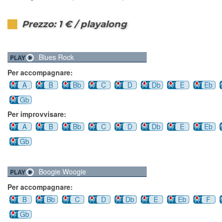
Prezzo: 1 € / playalong
Blues Rock
Per accompagnare:
A
B
Bb
C
D
Db
E
Eb
Gb
Per improvvisare:
A
B
Bb
C
D
Db
E
Eb
Gb
Boogie Woogie
Per accompagnare:
B
Bb
C
D
Db
E
Eb
F
Gb