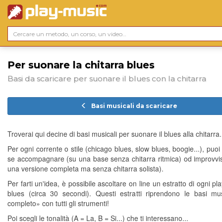
Per suonare la chitarra blues
Basi da scaricare per suonare il blues con la chitarra
Basi musicali da scaricare
Troverai qui decine di basi musicali per suonare il blues alla chitarra.
Per ogni corrente o stile (chicago blues, slow blues, boogie...), puoi
se accompagnare (su una base senza chitarra ritmica) od improvvi
una versione completa ma senza chitarra solista).
Per farti un'idea, è possibile ascoltare on line un estratto di ogni pl
blues (circa 30 secondi). Questi estratti riprendono le basi mus
completo» con tutti gli strumenti!
Poi scegli le tonalità (A = La, B = Si...) che ti interessano...