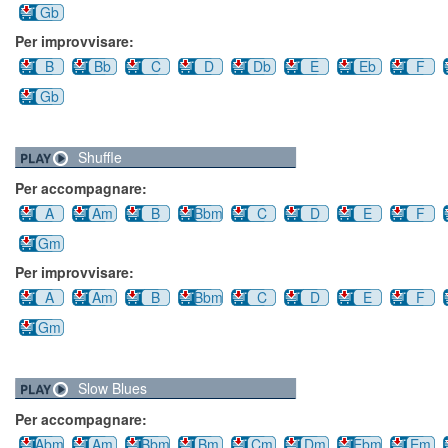
Gb
Per improvvisare:
B
Bb
C
D
Db
E
Eb
F
Gb
Shuffle
Per accompagnare:
A
Am
B
Bbm
C
D
E
F
Gm
Per improvvisare:
A
Am
B
Bbm
C
D
E
F
Gm
Slow Blues
Per accompagnare:
Abm
Am
Bbm
Bm
Cm
Dm
Ebm
Em