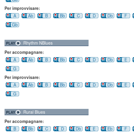
Per improvvisare:
A
Ab
B
Bb
C
D
Db
F
Gb
Rhythm NBlues
Per accompagnare:
A
Ab
B
Bb
C
D
Db
E
G
Per improvvisare:
A
Ab
B
Bb
C
D
Db
E
G
Rural Blues
Per accompagnare:
B
Bb
C
D
Db
E
Eb
F