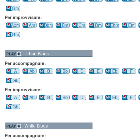
Gm
Per improvvisare:
Abm
Am
Bbm
Bm
Cm
Dm
Ebm
Em
Gm
Urban Blues
Per accompagnare:
A
Ab
B
Bb
D
E
Eb
F
Gb
Per improvvisare:
A
Ab
B
Bb
D
E
Eb
F
Gb
White Blues
Per accompagnare: