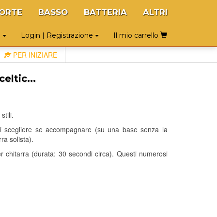
ORTE
BASSO
BATTERIA
ALTRI
o
Login | Registrazione
Il mio carrello
PER INIZIARE
eltic...
tili.
puoi scegliere se accompagnare (su una base senza la
a solista).
per chitarra (durata: 30 secondi circa). Questi numerosi