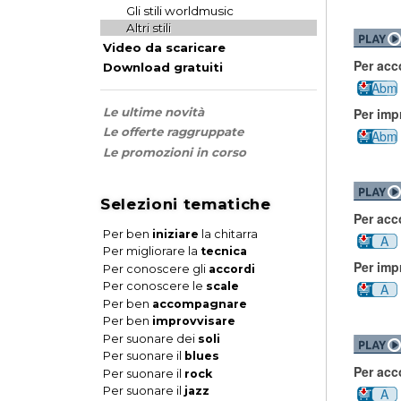
Gli stili worldmusic
Altri stili
Video da scaricare
Per ac
Download gratuiti
Abm
Le ultime novità
Per imp
Le offerte raggruppate
Abm
Le promozioni in corso
Selezioni tematiche
Per ac
Per ben
iniziare
la chitarra
A
Per migliorare la
tecnica
Per imp
Per conoscere gli
accordi
Per conoscere le
scale
A
Per ben
accompagnare
Per ben
improvvisare
Per suonare dei
soli
Per suonare il
blues
Per ac
Per suonare il
rock
Per suonare il
jazz
A