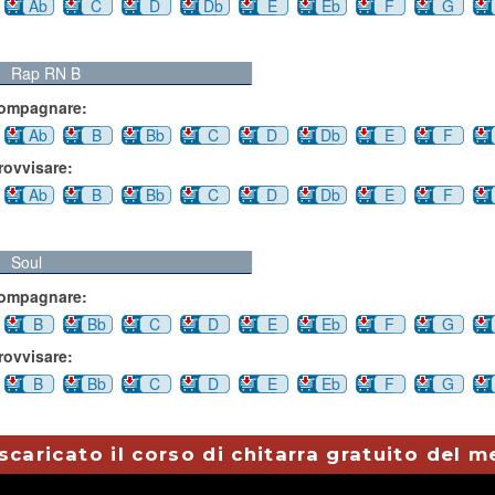
Ab
C
D
Db
E
Eb
F
G
Rap RN B
compagnare:
Ab
B
Bb
C
D
Db
E
F
rovvisare:
Ab
B
Bb
C
D
Db
E
F
Soul
compagnare:
B
Bb
C
D
E
Eb
F
G
rovvisare:
B
Bb
C
D
E
Eb
F
G
scaricato il corso di chitarra gratuito del 