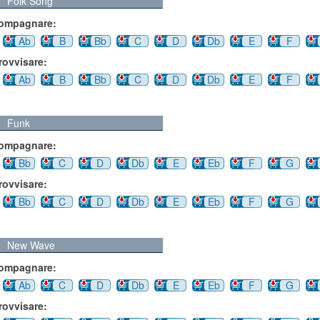
Folk Song
compagnare:
Ab
B
Bb
C
D
Db
E
F
rovvisare:
Ab
B
Bb
C
D
Db
E
F
Funk
compagnare:
Bb
C
D
Db
E
Eb
F
G
rovvisare:
Bb
C
D
Db
E
Eb
F
G
New Wave
compagnare:
Ab
C
D
Db
E
Eb
F
G
rovvisare: