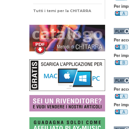
Per imp
Tutti i temi per la CHITARRA
A
Per ac
B
Per imp
B
Per ac
A
Per imp
A