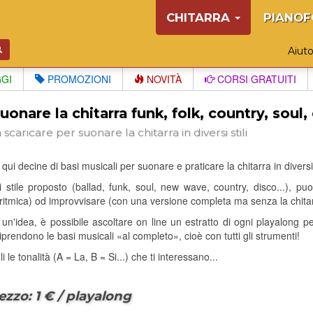
CHITARRA
PIANOF
Aiut
GGI
PROMOZIONI
NOVITÀ
CORSI GRATUITI
uonare la chitarra funk, folk, country, soul, c
 scaricare per suonare la chitarra in diversi stili
qui decine di basi musicali per suonare e praticare la chitarra in diversi s
 stile proposto (ballad, funk, soul, new wave, country, disco...), 
 ritmica) od improvvisare (con una versione completa ma senza la chitarr
i un'idea, è possibile ascoltare on line un estratto di ogni playalong 
 riprendono le basi musicali «al completo», cioè con tutti gli strumenti!
i le tonalità (A = La, B = Si...) che ti interessano...
ezzo: 1 € / playalong