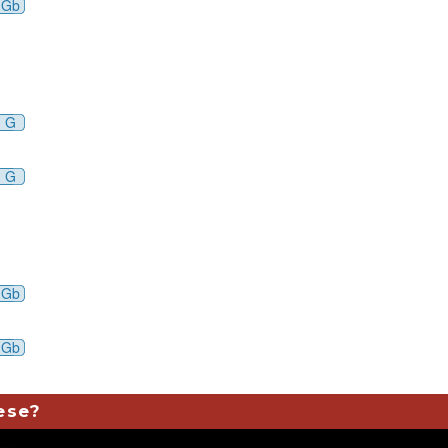
Gb
G
G
Gb
Gb
mese?