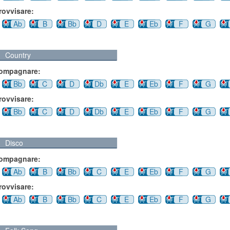
rovvisare:
Ab
B
Bb
D
E
Eb
F
G
Country
compagnare:
Bb
C
D
Db
E
Eb
F
G
rovvisare:
Bb
C
D
Db
E
Eb
F
G
Disco
compagnare:
Ab
B
Bb
C
E
Eb
F
G
rovvisare:
Ab
B
Bb
C
E
Eb
F
G