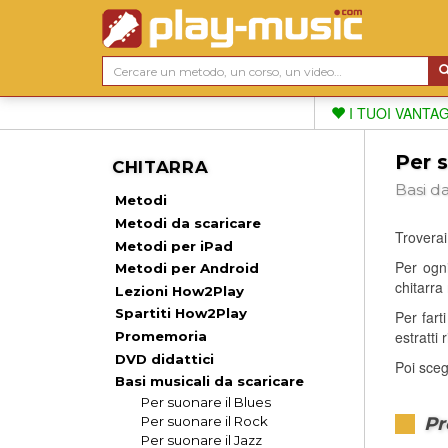
I TUOI VANTA
Per s
CHITARRA
Basi da
Metodi
Metodi da scaricare
Troverai 
Metodi per iPad
Per ogni
Metodi per Android
chitarra
Lezioni How2Play
Spartiti How2Play
Per fart
estratti
Promemoria
DVD didattici
Poi scegl
Basi musicali da scaricare
Per suonare il Blues
Pr
Per suonare il Rock
Per suonare il Jazz