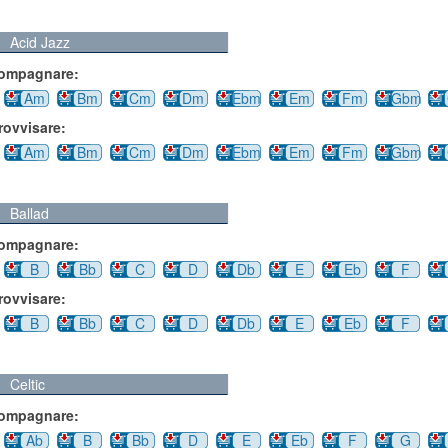
Acid Jazz
compagnare:
Am
Bm
Cm
Dm
Ebm
Em
Fm
Gbm
rovvisare:
Am
Bm
Cm
Dm
Ebm
Em
Fm
Gbm
Ballad
compagnare:
B
Bb
C
D
Db
E
Eb
F
rovvisare:
B
Bb
C
D
Db
E
Eb
F
Celtic
compagnare:
Ab
B
Bb
D
E
Eb
F
G