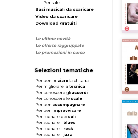
Per stile
Basi musicali da scaricare
Video da scaricare
Download gratuiti
Le ultime novità
Le offerte raggruppate
Le promozioni in corso
Selezioni tematiche
Per ben
iniziare
la chitarra
Per migliorare la
tecnica
Per conoscere gli
accordi
Per conoscere le
scale
Per ben
accompagnare
Per ben
improvvisare
Per suonare dei
soli
Per suonare il
blues
Per suonare il
rock
Per suonare il
jazz