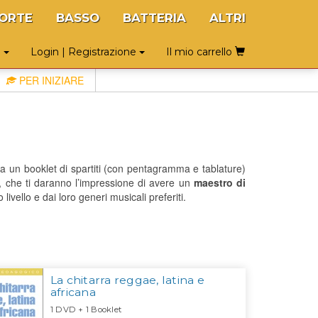
ORTE
BASSO
BATTERIA
ALTRI
o
Login | Registrazione
Il mio carrello
PER INIZIARE
a un booklet di spartiti (con pentagramma e tablature)
D, che ti daranno l’impressione di avere un
maestro di
 livello e dai loro generi musicali preferiti.
La chitarra reggae, latina e
africana
1 DVD + 1 Booklet