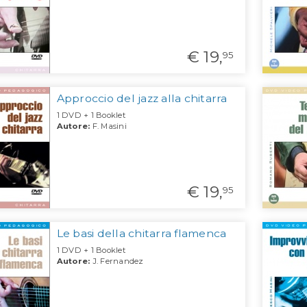
€ 19,
95
Approccio del jazz alla chitarra
1 DVD + 1 Booklet
Autore:
F. Masini
€ 19,
95
Le basi della chitarra flamenca
1 DVD + 1 Booklet
Autore:
J. Fernandez