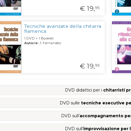
€ 19,
95
Tecniche avanzate della chitarra
flamenca
1 DVD + 1 Booklet
Autore:
J. Fernandez
€ 19,
95
DVD didattici per i
chitarristi p
DVD sulle
tecniche esecutive per
DVD sull’
accompagnamento per l
DVD sull’
improvvisazione per l