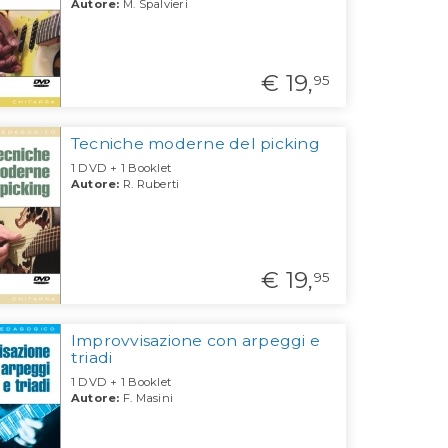
Autore:
M. Spalvieri
€ 19,
95
Tecniche moderne del picking
1 DVD + 1 Booklet
Autore:
R. Ruberti
€ 19,
95
Improvvisazione con arpeggi e
triadi
1 DVD + 1 Booklet
Autore:
F. Masini