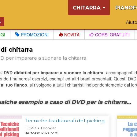
CHITARRA
PIANOF
Aiut
GGI
PROMOZIONI
NOVITÀ
CORSI GRATUITI
i chitarra
D per imparare a suonare la chitarra
si
DVD didattici per imparare a suonare la chitarra
, accompagnati d
ende i numerosi esercizi, esempi ed altri brani presentati. Questi DV
 al tuo fianco
, si rivolgono a tutti i chitarristi indipendentemente dal loro
alche esempio a caso di DVD per la chitarra…
Tecniche tradizionali del picking
1 DVD + 1 Booklet
Autore:
R. Ruberti