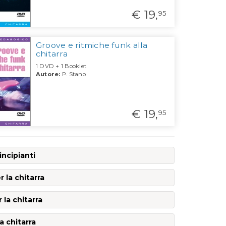
€ 19,
95
Groove e ritmiche funk alla
chitarra
1 DVD + 1 Booklet
Autore:
P. Stano
€ 19,
95
rincipianti
 la chitarra
a chitarra
a chitarra