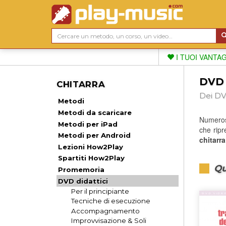
I TUOI VANTA
DVD d
CHITARRA
Dei DV
Metodi
Metodi da scaricare
Numero
Metodi per iPad
che ripr
Metodi per Android
chitarra
Lezioni How2Play
Spartiti How2Play
Qu
Promemoria
DVD didattici
Per il principiante
Tecniche di esecuzione
Accompagnamento
Improvvisazione & Soli