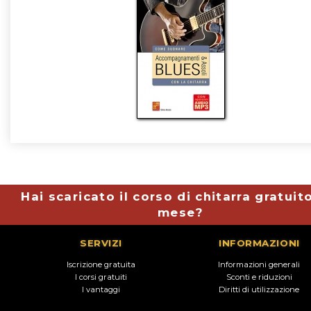
Hai scaricato il corso di chitarra gratuit
mese?
SERVIZI
INFORMAZIONI
Iscrizione gratuita
Informazioni generali
I corsi gratuiti
Sconti e riduzioni
I vantaggi
Diritti di utilizzazione