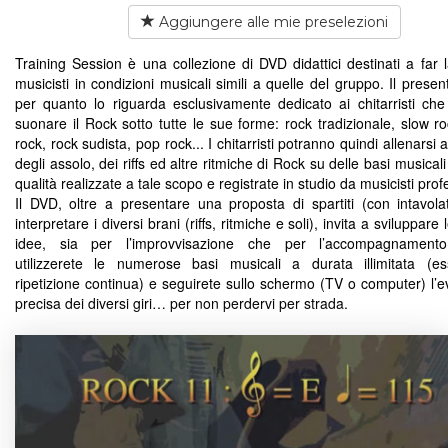
Aggiungere alle mie preselezioni
Training Session è una collezione di DVD didattici destinati a far l
musicisti in condizioni musicali simili a quelle del gruppo. Il pres
per quanto lo riguarda esclusivamente dedicato ai chitarristi che
suonare il Rock sotto tutte le sue forme: rock tradizionale, slow ro
rock, rock sudista, pop rock... I chitarristi potranno quindi allenarsi
degli assolo, dei riffs ed altre ritmiche di Rock su delle basi musicali
qualità realizzate a tale scopo e registrate in studio da musicisti profe
Il DVD, oltre a presentare una proposta di spartiti (con intavola
interpretare i diversi brani (riffs, ritmiche e soli), invita a sviluppare 
idee, sia per l’improvvisazione che per l’accompagnamento
utilizzerete le numerose basi musicali a durata illimitata (
ripetizione continua) e seguirete sullo schermo (TV o computer) l’e
precisa dei diversi giri… per non perdervi per strada.