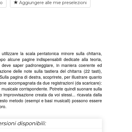
io
Aggiungere alle mie preselezioni
ilizzare la scala pentatonica minore sulla chitarra,
opo alcune pagine indispensabili dedicate alla teoria,
sta deve saper padroneggiare, in maniera coerente ed
zione delle note sulla tastiera del chitarra (22 tasti),
Sulla pagina di destra, scoprirete, per illustrare quanto
iene accompagnata da due registrazioni (da scaricare):
 musicale corrispondente. Potrete quindi suonare sulla
improvvisazione creata da voi stessi... ricavata dalla
 questo metodo (esempi e basi musicali) possono essere
bro.
rsioni disponibili: