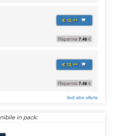
€ 12,
44
Risparmia
7.46
€
€ 12,
44
Risparmia
7.46
€
Vedi altre offerte
ibile in pack: