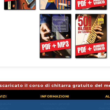
scaricato il corso di chitarra gratuito del 
VIZI
INFORMAZIONI
AL
 gratuita
Informazioni generali
Fac
gratuiti
Sconti e riduzioni
Diventar