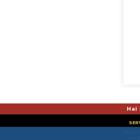
Hai 
SER
Iscrizione
I corsi 