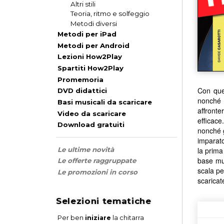
Altri stili
Teoria, ritmo e solfeggio
Metodi diversi
Metodi per iPad
Metodi per Android
Lezioni How2Play
Spartiti How2Play
Promemoria
Con ques
DVD didattici
nonché s
Basi musicali da scaricare
affront
Video da scaricare
efficace
Download gratuiti
nonché g
imparato
la prima
Le ultime novità
base mus
Le offerte raggruppate
scala pe
Le promozioni in corso
scaricat
Selezioni tematiche
Per ben
iniziare
la chitarra