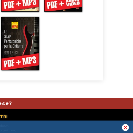
mese?
TRI
ebook
✕
e affiliato