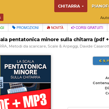
CHITARRA
PIANOF
Aiut
GGI
PROMOZIONI
NOVITÀ
CORSI GRATUITI
ala pentatonica minore sulla chitarra (pdf 
RA, Metodi da scaricare, Scale & Arpeggi, Davide Casarott
€ 9,
9
A
Contenu
Di
C