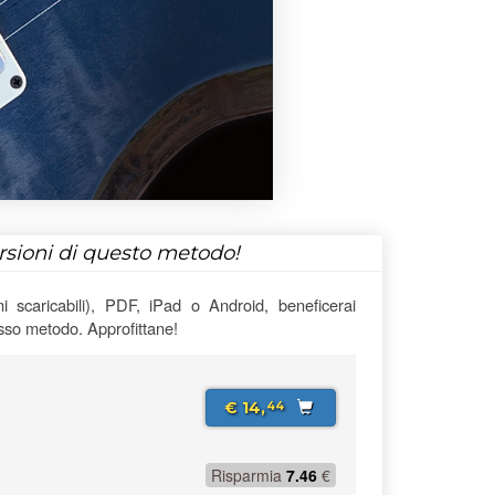
ersioni di questo metodo!
 scaricabili), PDF, iPad o Android, beneficerai
esso metodo. Approfittane!
€ 14,
44
Risparmia
7.46
€