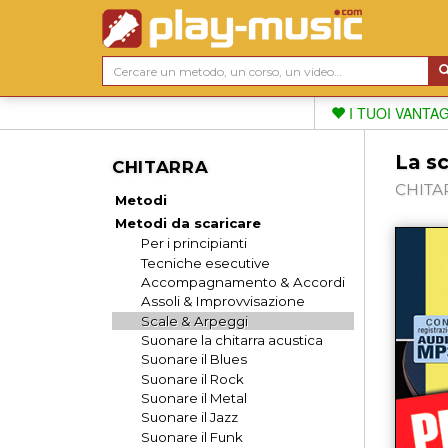
I TUOI VANTA
La sc
CHITARRA
CHITAR
Metodi
Metodi da scaricare
Per i principianti
Tecniche esecutive
Accompagnamento & Accordi
Assoli & Improvvisazione
Scale & Arpeggi
Suonare la chitarra acustica
Suonare il Blues
Suonare il Rock
Suonare il Metal
Suonare il Jazz
Suonare il Funk