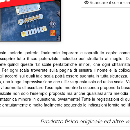
Scaricare il sommar
to metodo, potrete finalmente imparare e soprattutto capire come ut
coprire tutto il suo potenziale melodico per sfruttarla al meglio. D
erete quindi queste 12 scale pentatoniche minori, che ogni chitarri
. Per ogni scala troverete sulla pagina di sinistra il nome e la colloca
li accordi sui quali tale scala potrà essere suonata in tutta sicurezza. 
, una lunga improvvisazione che utilizza questa sola ed unica scala. V
 vi permette di ascoltare l’esempio, mentre la seconda propone la base
icale non solo l’esempio proposto ma anche qualsiasi altra melodia o 
ntatonica minore in questione, ovviamente! Tutte le registrazioni di
e gratuitamente e molto facilmente seguendo le indicazioni fornite nel li
Prodotto fisico originale ed altre ve