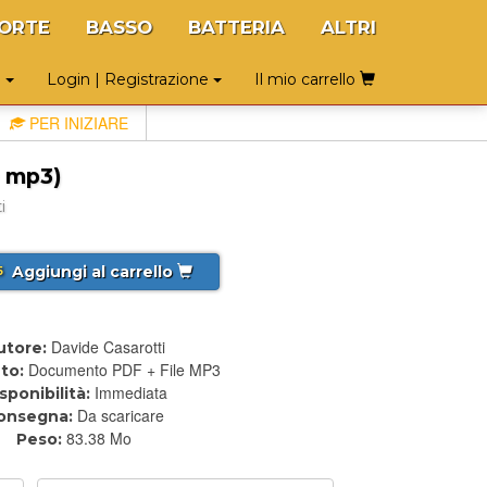
ORTE
BASSO
BATTERIA
ALTRI
o
Login | Registrazione
Il mio carrello
PER INIZIARE
+ mp3)
i
Aggiungi al carrello
5
Davide Casarotti
utore:
Documento PDF + File MP3
to:
Immediata
sponibilità:
Da scaricare
onsegna:
83.38 Mo
Peso: