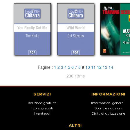
Pagine :
1
2
3
4
5
6
7
8
9
10
11
12
13
14
230.13ms
SERVIZI
INFORMAZIONI
Iscrizione gratuita
Informazioni generali
I corsi gratuiti
Sconti e riduzioni
I vantaggi
Diritti di utilizzazione
ALTRI