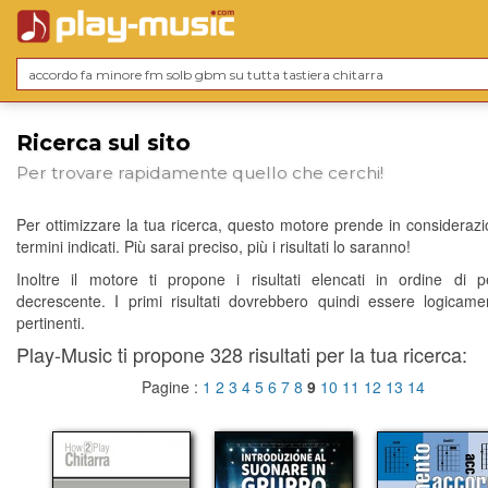
Ricerca sul sito
Per trovare rapidamente quello che cerchi!
Per ottimizzare la tua ricerca, questo motore prende in considerazio
termini indicati. Più sarai preciso, più i risultati lo saranno!
Inoltre il motore ti propone i risultati elencati in ordine di p
decrescente. I primi risultati dovrebbero quindi essere logicame
pertinenti.
Play-Music ti propone 328 risultati per la tua ricerca:
Pagine :
1
2
3
4
5
6
7
8
9
10
11
12
13
14