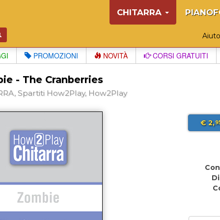
CHITARRA
PIANOF
Aiut
GGI
PROMOZIONI
NOVITÀ
CORSI GRATUITI
ie - The Cranberries
RA, Spartiti How2Play, How2Play
€ 2,
9
Con
Di
C