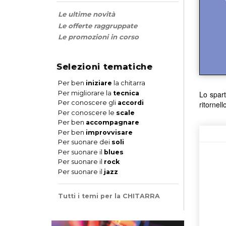
Le ultime novità
Le offerte raggruppate
Le promozioni in corso
Selezioni tematiche
Per ben
iniziare
la chitarra
Per migliorare la
tecnica
Lo spart
Per conoscere gli
accordi
ritornell
Per conoscere le
scale
Per ben
accompagnare
Per ben
improvvisare
Per suonare dei
soli
Per suonare il
blues
Per suonare il
rock
Per suonare il
jazz
Tutti i temi per la CHITARRA