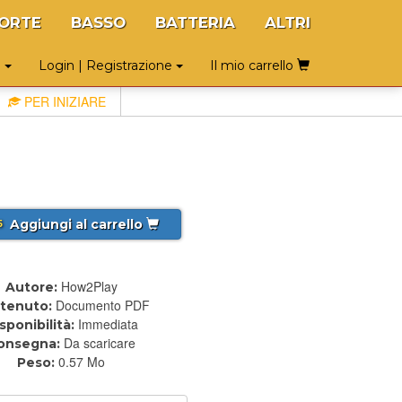
ORTE
BASSO
BATTERIA
ALTRI
o
Login | Registrazione
Il mio carrello
PER INIZIARE
Aggiungi al carrello
5
How2Play
Autore:
Documento PDF
tenuto:
Immediata
sponibilità:
Da scaricare
onsegna:
0.57 Mo
Peso: