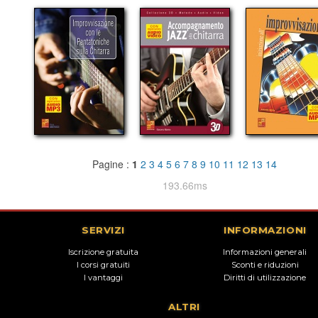
Pagine :
1
2
3
4
5
6
7
8
9
10
11
12
13
14
193.66ms
SERVIZI
INFORMAZIONI
Iscrizione gratuita
Informazioni generali
I corsi gratuiti
Sconti e riduzioni
I vantaggi
Diritti di utilizzazione
ALTRI