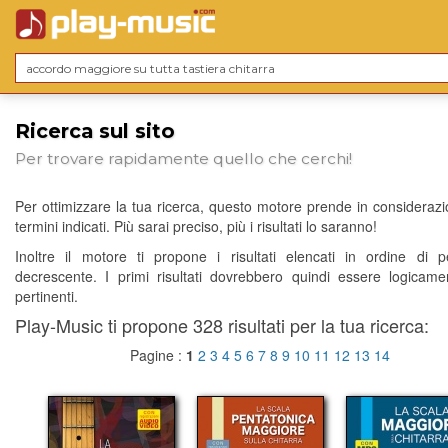
Ricerca sul sito
Per trovare rapidamente quello che cerchi!
Per ottimizzare la tua ricerca, questo motore prende in considerazio
termini indicati. Più sarai preciso, più i risultati lo saranno!
Inoltre il motore ti propone i risultati elencati in ordine di p
decrescente. I primi risultati dovrebbero quindi essere logicame
pertinenti.
Play-Music ti propone 328 risultati per la tua ricerca:
Pagine :
1
2
3
4
5
6
7
8
9
10
11
12
13
14