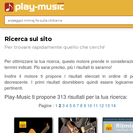
Ricerca sul sito
Per trovare rapidamente quello che cerchi!
Per ottimizzare la tua ricerca, questo motore prende in considerazio
termini indicati. Più sarai preciso, più i risultati lo saranno!
Inoltre il motore ti propone i risultati elencati in ordine di p
decrescente. I primi risultati dovrebbero quindi essere logicame
pertinenti.
Play-Music ti propone 313 risultati per la tua ricerca:
Pagine :
1
2
3
4
5
6
7
8
9
10
11
12
13
14