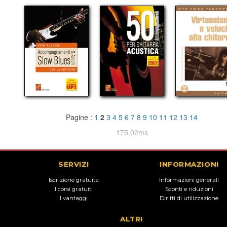
Pagine :
1
2
3
4
5
6
7
8
9
10
11
12
13
14
175.02ms
SERVIZI
INFORMAZIONI
Iscrizione gratuita
Informazioni generali
I corsi gratuiti
Sconti e riduzioni
I vantaggi
Diritti di utilizzazione
ALTRI