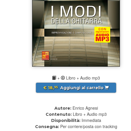
+
Libro + Audio mp3
€ 18,
Aggiungi al carrello
95
Enrico Agnesi
Autore:
Libro + Audio mp3
Contenuto:
Immediata
Disponibilità:
Per corriere/posta con tracking
Consegna: