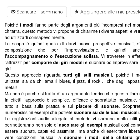
Scaricare il sommario
Aggiungere alle mie presel
Poiché i
modi
fanno parte degli argomenti più incompresi nel mo
chitarra, questo metodo vi propone di chiarirne i diversi aspetti e vi
ad utilizzarli consapevolmente.
Lo scopo è quindi quello di darvi nuove prospettive musicali, s
composizione che per l’improvvisazione, e quindi 
l’accompagnamento o l’esecuzione solista
. Vi troverete in effett
“attrezzi” per
comporre dei giri modali
e suonare od improvvisare s
giri.
Questo approccio riguarda
tutti gli stili musicali
, poiché i m
utilizzati sia da chi ama il blues, il jazz, il rock… che dagli appas
metal!
Ma non è perché si tratta di un argomento teorico che questo libro 
In effetti l’approccio è semplice, efficace e soprattutto musicale, 
tutto si basa sulla pratica e sul
piacere di suonare
. Scoprire
numerosissimi esempi che potrete
suonare su delle basi musicali
.
Le registrazioni audio allegate al metodo vi saranno molto utili 
permetteranno non solo di
ascoltare gli esempi
musicali così co
essere suonati, capiti ed assimilati, ma anche di esercitarvi liber
vere condizioni musicali a
suonare i modi della chitarra
gra