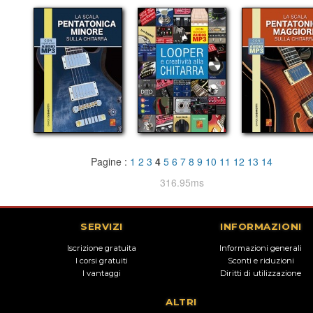
Pagine :
1
2
3
4
5
6
7
8
9
10
11
12
13
14
316.95ms
SERVIZI
INFORMAZIONI
Iscrizione gratuita
Informazioni generali
I corsi gratuiti
Sconti e riduzioni
I vantaggi
Diritti di utilizzazione
ALTRI