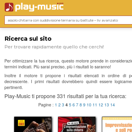
Ricerca sul sito
Per trovare rapidamente quello che cerchi!
Per ottimizzare la tua ricerca, questo motore prende in considerazio
termini indicati. Più sarai preciso, più i risultati lo saranno!
Inoltre il motore ti propone i risultati elencati in ordine di p
decrescente. I primi risultati dovrebbero quindi essere logicame
pertinenti.
Play-Music ti propone 331 risultati per la tua ricerca:
Pagine :
1
2
3
4
5
6
7
8
9
10
11
12
13
14