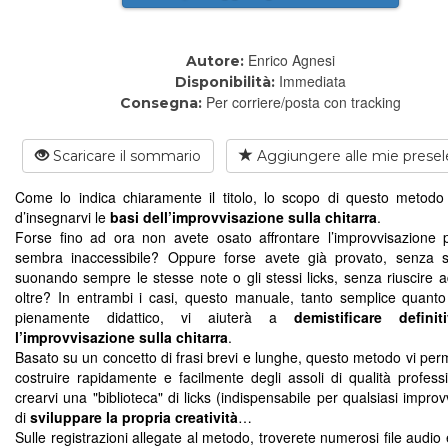
Enrico Agnesi
Autore:
Immediata
Disponibilità:
Per corriere/posta con tracking
Consegna:
Scaricare il sommario
Aggiungere alle mie presel
Come lo indica chiaramente il titolo, lo scopo di questo metodo
d’insegnarvi le
basi dell’improvvisazione sulla chitarra
.
Forse fino ad ora non avete osato affrontare l’improvvisazione 
sembra inaccessibile? Oppure forse avete già provato, senza 
suonando sempre le stesse note o gli stessi licks, senza riuscire 
oltre? In entrambi i casi, questo manuale, tanto semplice quanto
pienamente didattico, vi aiuterà a
demistificare definit
l’improvvisazione sulla chitarra
.
Basato su un concetto di frasi brevi e lunghe, questo metodo vi perm
costruire rapidamente e facilmente degli assoli di qualità professi
crearvi una "biblioteca" di licks (indispensabile per qualsiasi improv
di
sviluppare la propria creatività
…
Sulle registrazioni allegate al metodo, troverete numerosi file audio 