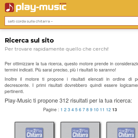
Ricerca sul sito
Per trovare rapidamente quello che cerchi!
Per ottimizzare la tua ricerca, questo motore prende in considerazio
termini indicati. Più sarai preciso, più i risultati lo saranno!
Inoltre il motore ti propone i risultati elencati in ordine di p
decrescente. I primi risultati dovrebbero quindi essere logicame
pertinenti.
Play-Music ti propone 312 risultati per la tua ricerca:
Pagine :
1
2
3
4
5
6
7
8
9
10
11
12
13