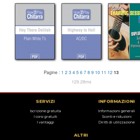
Pagine :
1
2
3
4
5
6
7
8
9
10
11
12
13
129.28ms
SERVIZI
INFORMAZIONI
Iscrizione gratuita
Informazioni generali
I corsi gratuiti
Sconti e riduzioni
I vantaggi
Diritti di utilizzazione
ALTRI