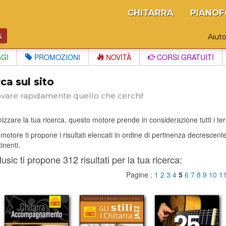
CHITARRA
PIANOF
Aiut
GGI
PROMOZIONI
NOVITÀ
CORSI GRATUITI
ca sul sito
ovare rapidamente quello che cerchi!
izzare la tua ricerca, questo motore prende in considerazione tutti i termi
il motore ti propone i risultati elencati in ordine di pertinenza decrescen
tinenti.
sic ti propone 312 risultati per la tua ricerca:
Pagine :
1
2
3
4
5
6
7
8
9
10
1