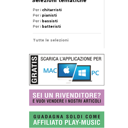
Selezioni tematiche
Per i
chitarristi
Per i
pianisti
Per i
bassisti
Per i
batteristi
Tutte le selezioni