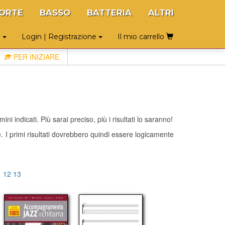
ORTE
BASSO
BATTERIA
ALTRI
o
Login | Registrazione
Il mio carrello
PER INIZIARE
ni indicati. Più sarai preciso, più i risultati lo saranno!
te. I primi risultati dovrebbero quindi essere logicamente
1
12
13