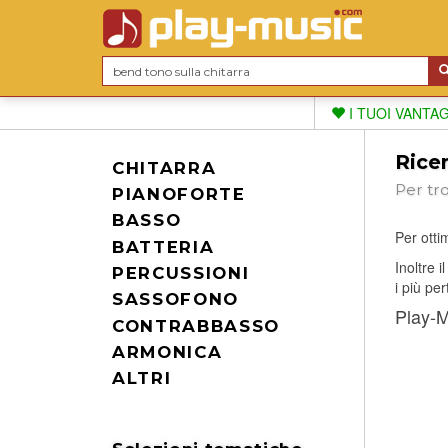
I TUOI VANTA
Ricer
CHITARRA
Per tr
PIANOFORTE
BASSO
Per ottim
BATTERIA
Inoltre 
PERCUSSIONI
i più per
SASSOFONO
Play-Mu
CONTRABBASSO
ARMONICA
ALTRI