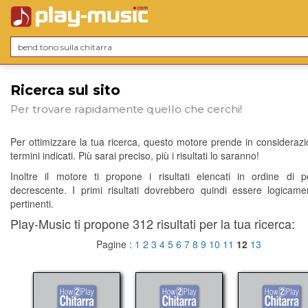
Ricerca sul sito
Per trovare rapidamente quello che cerchi!
Per ottimizzare la tua ricerca, questo motore prende in considerazio
termini indicati. Più sarai preciso, più i risultati lo saranno!
Inoltre il motore ti propone i risultati elencati in ordine di p
decrescente. I primi risultati dovrebbero quindi essere logicame
pertinenti.
Play-Music ti propone 312 risultati per la tua ricerca:
Pagine :
1
2
3
4
5
6
7
8
9
10
11
12
13