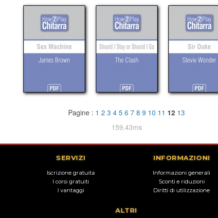
Pagine :
1
2
3
4
5
6
7
8
9
10
11
12
13
159.43ms
SERVIZI
INFORMAZIONI
Iscrizione gratuita
Informazioni generali
I corsi gratuiti
Sconti e riduzioni
I vantaggi
Diritti di utilizzazione
ALTRI