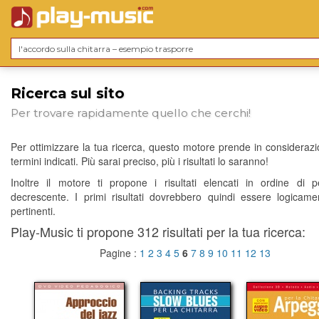
Ricerca sul sito
Per trovare rapidamente quello che cerchi!
Per ottimizzare la tua ricerca, questo motore prende in considerazio
termini indicati. Più sarai preciso, più i risultati lo saranno!
Inoltre il motore ti propone i risultati elencati in ordine di p
decrescente. I primi risultati dovrebbero quindi essere logicame
pertinenti.
Play-Music ti propone 312 risultati per la tua ricerca:
Pagine :
1
2
3
4
5
6
7
8
9
10
11
12
13