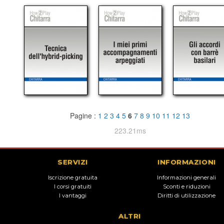
Pagine :
1
2
3
4
5
6
7
8
9
10
11
12
13
223.21ms
SERVIZI
INFORMAZIONI
Iscrizione gratuita
Informazioni generali
I corsi gratuiti
Sconti e riduzioni
I vantaggi
Diritti di utilizzazione
ALTRI