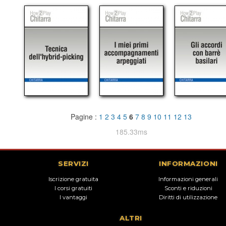
Pagine :
1
2
3
4
5
6
7
8
9
10
11
12
13
185.33ms
SERVIZI
INFORMAZIONI
Iscrizione gratuita
Informazioni generali
I corsi gratuiti
Sconti e riduzioni
I vantaggi
Diritti di utilizzazione
ALTRI