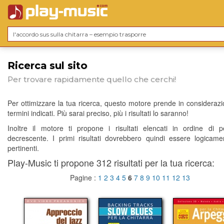
Ricerca sul sito
Per trovare rapidamente quello che cerchi!
Per ottimizzare la tua ricerca, questo motore prende in considerazio
termini indicati. Più sarai preciso, più i risultati lo saranno!
Inoltre il motore ti propone i risultati elencati in ordine di p
decrescente. I primi risultati dovrebbero quindi essere logicame
pertinenti.
Play-Music ti propone 312 risultati per la tua ricerca:
Pagine :
1
2
3
4
5
6
7
8
9
10
11
12
13