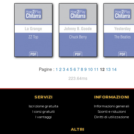
Pagine :
1
2
3
4
5
6
7
8
9
10
11
12
13
14
223.64ms
SERVIZI
INFORMAZIONI
Iscrizione gratuita
Informazioni generali
I corsi gratuiti
Sconti e riduzioni
I vantaggi
Diritti di utilizzazione
ALTRI