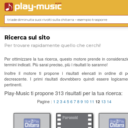
Ricerca sul sito
Per trovare rapidamente quello che cerchi!
Per ottimizzare la tua ricerca, questo motore prende in considerazio
termini indicati. Più sarai preciso, più i risultati lo saranno!
Inoltre il motore ti propone i risultati elencati in ordine di p
decrescente. I primi risultati dovrebbero quindi essere logicame
pertinenti.
Play-Music ti propone 313 risultati per la tua ricerca:
Pagine :
1
2
3
4
5
6
7
8
9
10
11
12
13
14