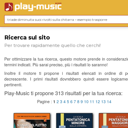
Ricerca sul sito
Per trovare rapidamente quello che cerchi!
Per ottimizzare la tua ricerca, questo motore prende in considerazio
termini indicati. Più sarai preciso, più i risultati lo saranno!
Inoltre il motore ti propone i risultati elencati in ordine di p
decrescente. I primi risultati dovrebbero quindi essere logicame
pertinenti.
Play-Music ti propone 313 risultati per la tua ricerca:
Pagine :
1
2
3
4
5
6
7
8
9
10
11
12
13
14