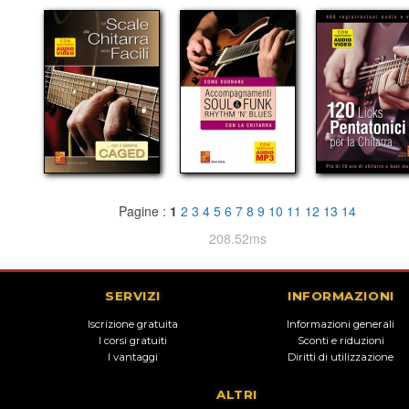
Pagine :
1
2
3
4
5
6
7
8
9
10
11
12
13
14
208.52ms
SERVIZI
INFORMAZIONI
Iscrizione gratuita
Informazioni generali
I corsi gratuiti
Sconti e riduzioni
I vantaggi
Diritti di utilizzazione
ALTRI