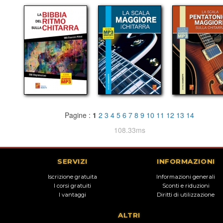
Pagine :
1
2
3
4
5
6
7
8
9
10
11
12
13
14
108.33ms
SERVIZI
INFORMAZIONI
Iscrizione gratuita
Informazioni generali
I corsi gratuiti
Sconti e riduzioni
I vantaggi
Diritti di utilizzazione
ALTRI