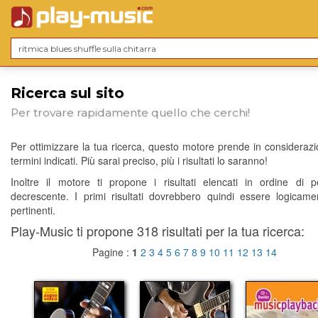
Ricerca sul sito
Per trovare rapidamente quello che cerchi!
Per ottimizzare la tua ricerca, questo motore prende in considerazio
termini indicati. Più sarai preciso, più i risultati lo saranno!
Inoltre il motore ti propone i risultati elencati in ordine di p
decrescente. I primi risultati dovrebbero quindi essere logicame
pertinenti.
Play-Music ti propone 318 risultati per la tua ricerca:
Pagine :
1
2
3
4
5
6
7
8
9
10
11
12
13
14