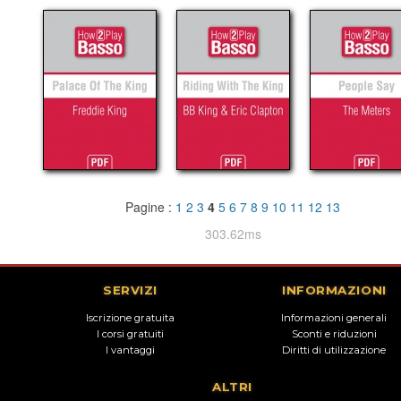
Pagine :
1
2
3
4
5
6
7
8
9
10
11
12
13
303.62ms
SERVIZI
INFORMAZIONI
Iscrizione gratuita
Informazioni generali
I corsi gratuiti
Sconti e riduzioni
I vantaggi
Diritti di utilizzazione
ALTRI