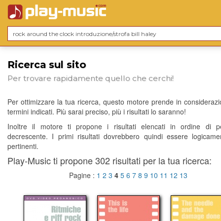
Ricerca sul sito
Per trovare rapidamente quello che cerchi!
Per ottimizzare la tua ricerca, questo motore prende in considerazio
termini indicati. Più sarai preciso, più i risultati lo saranno!
Inoltre il motore ti propone i risultati elencati in ordine di p
decrescente. I primi risultati dovrebbero quindi essere logicame
pertinenti.
Play-Music ti propone 302 risultati per la tua ricerca:
Pagine :
1
2
3
4
5
6
7
8
9
10
11
12
13