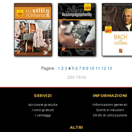
Pagine :
1
2
3
4
5
6
7
8
9
10
11
12
13
220.74ms
SERVIZI
INFORMAZIONI
Iscrizione gratuita
Informazioni generali
I corsi gratuiti
Sconti e riduzioni
I vantaggi
Diritti di utilizzazione
ALTRI