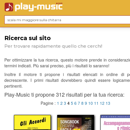
Ricerca sul sito
Per trovare rapidamente quello che cerchi!
Per ottimizzare la tua ricerca, questo motore prende in considerazio
termini indicati. Più sarai preciso, più i risultati lo saranno!
Inoltre il motore ti propone i risultati elencati in ordine di p
decrescente. I primi risultati dovrebbero quindi essere logicame
pertinenti.
Play-Music ti propone 312 risultati per la tua ricerca:
Pagine :
1
2
3
4
5
6
7
8
9
10
11
12
13