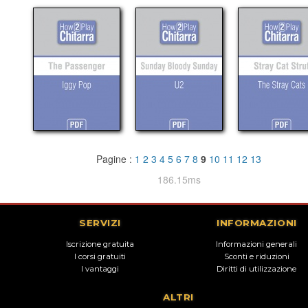
Pagine :
1
2
3
4
5
6
7
8
9
10
11
12
13
186.15ms
SERVIZI
INFORMAZIONI
Iscrizione gratuita
Informazioni generali
I corsi gratuiti
Sconti e riduzioni
I vantaggi
Diritti di utilizzazione
ALTRI