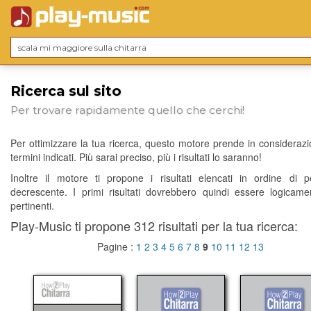
Ricerca sul sito
Per trovare rapidamente quello che cerchi!
Per ottimizzare la tua ricerca, questo motore prende in considerazio
termini indicati. Più sarai preciso, più i risultati lo saranno!
Inoltre il motore ti propone i risultati elencati in ordine di p
decrescente. I primi risultati dovrebbero quindi essere logicame
pertinenti.
Play-Music ti propone 312 risultati per la tua ricerca:
Pagine :
1
2
3
4
5
6
7
8
9
10
11
12
13