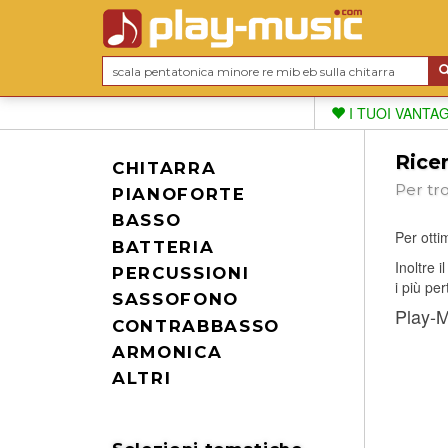
I TUOI VANTA
Ricer
CHITARRA
Per tr
PIANOFORTE
BASSO
Per ottim
BATTERIA
Inoltre 
PERCUSSIONI
i più per
SASSOFONO
Play-Mu
CONTRABBASSO
ARMONICA
ALTRI