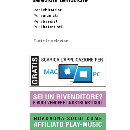
Selezioni tematiche
Per i
chitarristi
Per i
pianisti
Per i
bassisti
Per i
batteristi
Tutte le selezioni