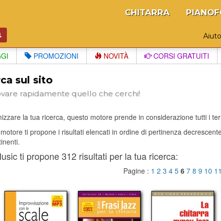
CHITARRA
PIANOF
Aiut
GGI
PROMOZIONI
NOVITÀ
CORSI GRATUITI
ca sul sito
ovare rapidamente quello che cerchi!
izzare la tua ricerca, questo motore prende in considerazione tutti i termi
il motore ti propone i risultati elencati in ordine di pertinenza decrescen
tinenti.
sic ti propone 312 risultati per la tua ricerca:
Pagine :
1
2
3
4
5
6
7
8
9
10
1