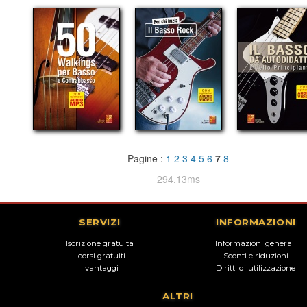
Pagine :
1
2
3
4
5
6
7
8
294.13ms
SERVIZI
INFORMAZIONI
Iscrizione gratuita
Informazioni generali
I corsi gratuiti
Sconti e riduzioni
I vantaggi
Diritti di utilizzazione
ALTRI