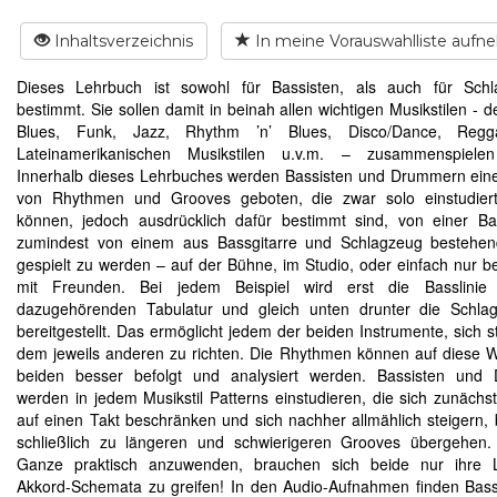
Inhaltsverzeichnis
In meine Vorauswahlliste auf
Dieses Lehrbuch ist sowohl für Bassisten, als auch für Schl
bestimmt. Sie sollen damit in beinah allen wichtigen Musikstilen - 
Blues, Funk, Jazz, Rhythm ’n’ Blues, Disco/Dance, Reg
Lateinamerikanischen Musikstilen u.v.m. – zusammenspielen
Innerhalb dieses Lehrbuches werden Bassisten und Drummern eine
von Rhythmen und Grooves geboten, die zwar solo einstudier
können, jedoch ausdrücklich dafür bestimmt sind, von einer B
zumindest von einem aus Bassgitarre und Schlagzeug bestehe
gespielt zu werden – auf der Bühne, im Studio, oder einfach nur b
mit Freunden. Bei jedem Beispiel wird erst die Basslinie
dazugehörenden Tabulatur und gleich unten drunter die Schlag
bereitgestellt. Das ermöglicht jedem der beiden Instrumente, sich s
dem jeweils anderen zu richten. Die Rhythmen können auf diese 
beiden besser befolgt und analysiert werden. Bassisten und
werden in jedem Musikstil Patterns einstudieren, die sich zunächst 
auf einen Takt beschränken und sich nachher allmählich steigern, 
schließlich zu längeren und schwierigeren Grooves übergehen
Ganze praktisch anzuwenden, brauchen sich beide nur ihre Li
Akkord-Schemata zu greifen! In den Audio-Aufnahmen finden Bass