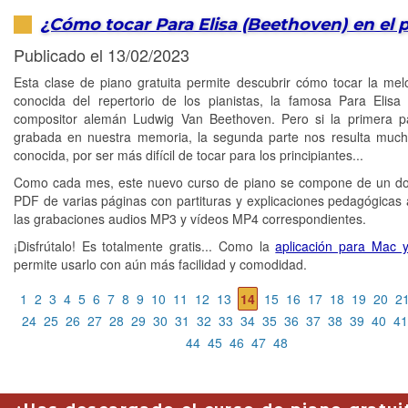
¿Cómo tocar Para Elisa (Beethoven) en el 
Publicado el 13/02/2023
Esta clase de piano gratuita permite descubrir cómo tocar la me
conocida del repertorio de los pianistas, la famosa Para Elisa
compositor alemán Ludwig Van Beethoven. Pero si la primera p
grabada en nuestra memoria, la segunda parte nos resulta muc
conocida, por ser más difícil de tocar para los principiantes...
Como cada mes, este nuevo curso de piano se compone de un d
PDF de varias páginas con partituras y explicaciones pedagógicas
las grabaciones audios MP3 y vídeos MP4 correspondientes.
¡Disfrútalo! Es totalmente gratis... Como la
aplicación para Mac 
permite usarlo con aún más facilidad y comodidad.
1
2
3
4
5
6
7
8
9
10
11
12
13
14
15
16
17
18
19
20
2
24
25
26
27
28
29
30
31
32
33
34
35
36
37
38
39
40
41
44
45
46
47
48