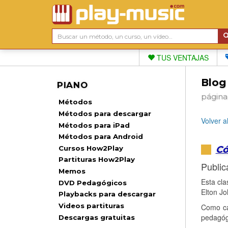
TUS VENTAJAS
Blog
PIANO
página
Métodos
Métodos para descargar
Volver a
Métodos para iPad
Métodos para Android
Có
Cursos How2Play
Partituras How2Play
Public
Memos
Esta cla
DVD Pedagógicos
Elton Jo
Playbacks para descargar
Videos partituras
Como ca
pedagóg
Descargas gratuitas