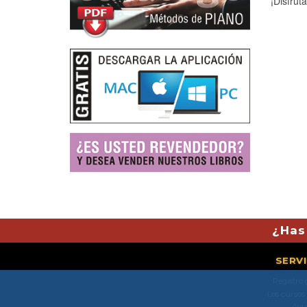
¡Disfrút
¿Has
SERV
Registro 
Los cursos
Ayu