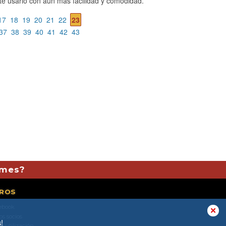
e usarlo con aún más facilidad y comodidad.
17
18
19
20
21
22
23
37
38
39
40
41
42
43
 mes?
ROS
ebook
✕
os socios
!
e utilización