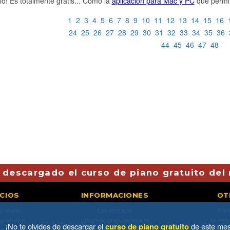
alo! Es totalmente gratis... Como la
aplicación para Mac y PC
que permit
1
2
3
4
5
6
7
8
9
10
11
12
13
14
15
16
24
25
26
27
28
29
30
31
32
33
34
35
36
44
45
46
47
48
 descargado el curso de piano gratuito del
ICIOS
INFORMACIONES
OT
gratuito
Las ventajas
Fac
 gratuitos
Informaciones generales
Nuestr
¡No te olvides de descargar el
curso de piano gratuito
de este mes
da
Rebajas & descuentos
Derechos d