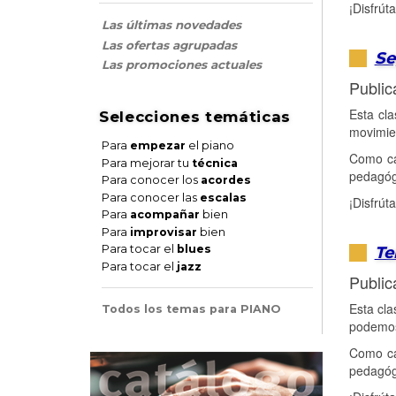
¡Disfrút
Las últimas novedades
Las ofertas agrupadas
Se
Las promociones actuales
Public
Esta cla
Selecciones temáticas
movimien
Para
empezar
el piano
Como ca
Para mejorar tu
técnica
pedagóg
Para conocer los
acordes
Para conocer las
escalas
¡Disfrút
Para
acompañar
bien
Para
improvisar
bien
Te
Para tocar el
blues
Para tocar el
jazz
Public
Esta cla
Todos los temas para PIANO
podemos
Como ca
pedagóg