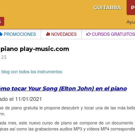
GUITARRA
P
Ay
PROMOCIONES
NOVEDADES
CURSOS GRATUITOS
 piano play-music.com
 23
l blog con todos los instrumentos
mo tocar Your Song (Elton John) en el piano
ado el 11/01/2021
se de piano gratuita le propone descubrir y tocar una de las más be
hn.
da mes, este nuevo curso de piano se compone de un documento PDF
icas así como las grabaciones audios MP3 y vídeos MP4 correspondie