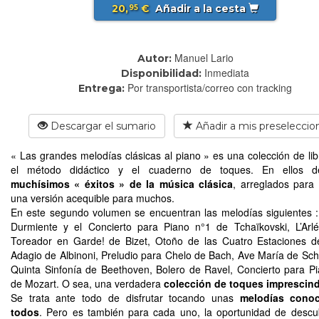
20,
€
Añadir a la cesta
95
Manuel Lario
Autor:
Inmediata
Disponibilidad:
Por transportista/correo con tracking
Entrega:
Descargar el sumario
Añadir a mis preseleccio
« Las grandes melodías clásicas al piano » es una colección de lib
el método didáctico y el cuaderno de toques. En ellos de
muchísimos « éxitos » de la música clásica
, arreglados para
una versión acequible para muchos.
En este segundo volumen se encuentran las melodías siguientes :
Durmiente y el Concierto para Piano n°1 de Tchaïkovski, L’Arl
Toreador en Garde! de Bizet, Otoño de las Cuatro Estaciones de
Adagio de Albinoni, Preludio para Chelo de Bach, Ave María de Sch
Quinta Sinfonía de Beethoven, Bolero de Ravel, Concierto para P
de Mozart. O sea, una verdadera
colección de toques imprescind
Se trata ante todo de disfrutar tocando unas
melodías cono
todos
. Pero es también para cada uno, la oportunidad de descu