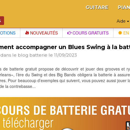
GUITARE
PIA
Aide
OTIONS
NOUVEAUTÉS
COURS GRATUITS
EN 
ent accompagner un Blues Swing à la batt
 dans le blog
batterie
le 11/09/2023
 de batterie gratuit propose de découvrir et jouer des grooves et r
eans», l’ère du Swing et des Big Bands obligera la batterie à assure
res. Pour beaucoup d’exemples qui suivent, vous pouvez aussi jouer la 
de la contrebasse...