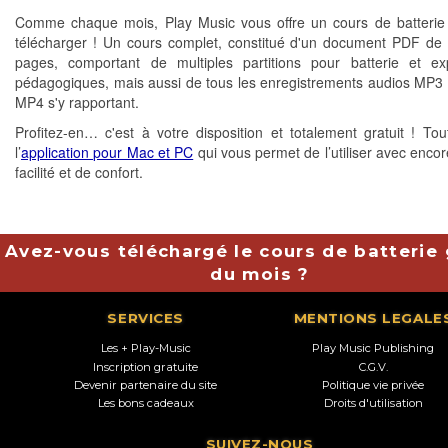
Comme chaque mois, Play Music vous offre un cours de batterie 
télécharger ! Un cours complet, constitué d'un document PDF de 
pages, comportant de multiples partitions pour batterie et exp
pédagogiques, mais aussi de tous les enregistrements audios MP3 
MP4 s'y rapportant.
Profitez-en… c'est à votre disposition et totalement gratuit ! T
l’
application pour Mac et PC
qui vous permet de l’utiliser avec encor
facilité et de confort.
Avez-vous téléchargé le cours de batterie 
du mois ?
SERVICES
MENTIONS LEGALE
Les + Play-Music
Play Music Publishing
Inscription gratuite
C.G.V.
Devenir partenaire du site
Politique vie privée
Les bons cadeaux
Droits d'utilisation
SUIVEZ-NOUS