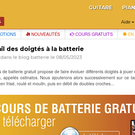
GUITARE
PIA
Aide
OTIONS
NOUVEAUTÉS
COURS GRATUITS
EN 
il des doigtés à la batterie
 dans le blog
batterie
le 08/05/2023
 de batterie gratuit propose de faire évoluer différents doigtés à jou
s, appelés ostinatos. Nous ajouterons alors successivement sur ce ta
en frisé, roulé et moulin, puis en débit de doubles croches...