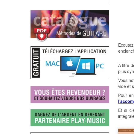
Ecoutez 
enclenc
A titre 
plus dy
Vous no
vide et 
Pour en
l'accom
Et si c'
intégra