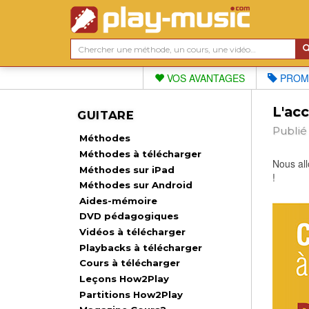
VOS AVANTAGES
PROM
L'acc
GUITARE
Publié
Méthodes
Méthodes à télécharger
Nous all
Méthodes sur iPad
!
Méthodes sur Android
Aides-mémoire
DVD pédagogiques
Vidéos à télécharger
Playbacks à télécharger
Cours à télécharger
Leçons How2Play
Partitions How2Play