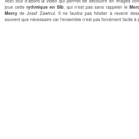
Voici tout d'abord la vidéo qui permet de découvrir en images c
joue cette
rythmique en SIb
, qui n'est pas sans rappeler le
Mer
Mercy
de Josef Zawinul. Il ne faudra pas hésiter à revenir des
souvent que nécessaire car l'ensemble n'est pas forcément facile à