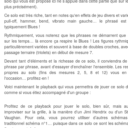
solo qui vous est proposé ici ne s’appuie dans cette partie que sur 
plus précisément).
Ce solo est très riche, tant en notes qu'en effets de jeu divers et varié
pull-off, hammer, bend, vibrato main gauche… le phrasé est 
typiquement Blues !
Rythmiquement, vous noterez que les phrases ne démarrent que
sur les temps… là encore ça respire le Blues ! Les figures rythmi
particulièrement variées et souvent à base de doubles croches, avec
passage ternaire (triolets) en début de mesure 7.
Devant tant d'éléments et la richesse de ce solo, il conviendra de t
phrase par phrase, avant d'essayer d'enchaîner l'ensemble. Les res
propres au solo (fins des mesures 2, 5, 8 et 12) vous en
l'occasion… profitez-en !
Voici maintenant le playback qui vous permettra de jouer ce solo d
comme si vous étiez accompagné d'un groupe :
Profitez de ce playback pour jouer le solo, bien sûr, mais a
improviser sur la grille, à la manière d'un Jimi Hendrix ou d'un S
Vaughan. Pour cela, vous pourrez utiliser d’autres schéma
traditionnel schéma n°1… puisque dans ce solo ce sont les schéma