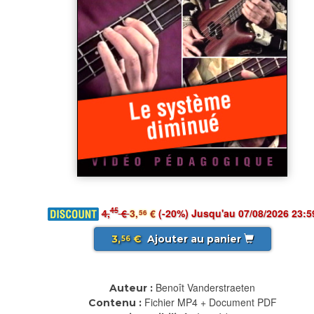
45
4,
€
3,
€
(-20%) Jusqu'au 07/08/2026 23:5
56
3,
€
Ajouter au panier
56
Benoît Vanderstraeten
Auteur :
Fichier MP4 + Document PDF
Contenu :