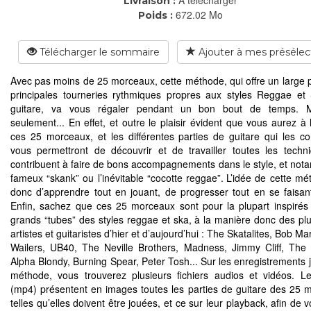
Livraison :
672.02 Mo
Poids :
Télécharger le sommaire
Ajouter à mes présélec
Avec pas moins de 25 morceaux, cette méthode, qui offre un large 
principales tourneries rythmiques propres aux styles Reggae et
guitare, va vous régaler pendant un bon bout de temps. 
seulement... En effet, et outre le plaisir évident que vous aurez à 
ces 25 morceaux, et les différentes parties de guitare qui les con
vous permettront de découvrir et de travailler toutes les techn
contribuent à faire de bons accompagnements dans le style, et not
fameux “skank” ou l’inévitable “cocotte reggae”. L’idée de cette mé
donc d’apprendre tout en jouant, de progresser tout en se faisant 
Enfin, sachez que ces 25 morceaux sont pour la plupart inspirés
grands “tubes” des styles reggae et ska, à la manière donc des pl
artistes et guitaristes d’hier et d’aujourd’hui : The Skatalites, Bob Ma
Wailers, UB40, The Neville Brothers, Madness, Jimmy Cliff, The 
Alpha Blondy, Burning Spear, Peter Tosh... Sur les enregistrements j
méthode, vous trouverez plusieurs fichiers audios et vidéos. L
(mp4) présentent en images toutes les parties de guitare des 25 
telles qu’elles doivent être jouées, et ce sur leur playback, afin de 