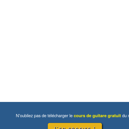
N'oubliez pas de télécharger le
cours de guitare gratuit
du m
J'en profite !