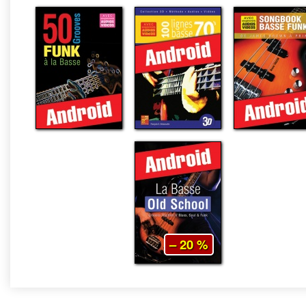
– 20 %