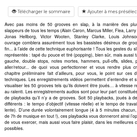
Télécharger le sommaire
Ajouter à mes présélec
Avec pas moins de 50 grooves en slap, à la manière des plu
slappeurs de tous les temps (Alain Caron, Marcus Miller, Flea, Larr
Jonas Hellborg, Victor Wooten, Stanley Clarke, Louis Johnson
ouvrage comblera assurément tous les bassistes désireux de gro
fin... à l’aide de cette technique euphorisante ! Tous les gestes du s
représentés : tapé du pouce et tiré (popping), bien sûr, mais aussi 
gauche, double stops, notes mortes, hammers, pull-offs, slides,
aller/retour... de quoi vous perfectionner et vous rendre plus cr
chapitre préliminaire fait d’ailleurs, pour vous, le point sur ces d
techniques. Les enregistrements vidéos permettent d’entendre et s
visualiser les 50 grooves tels qu’ils doivent être joués… à vitesse r
au ralenti. Les enregistrements audios sont pour leur part constitué
de playbacks qu’il n’y a de grooves. Soit 50 playbacks, joués à d
différents : le tempo d’objectif (vitesse réelle) et le tempo de travai
lente). D’une durée volontairement longue (4 à 5 minutes chacun, 
de 7h de musique en tout !), ces playbacks vous donneront ainsi l’op
de vous exercer, mais aussi vous faire plaisir, dans les meilleures 
possibles.