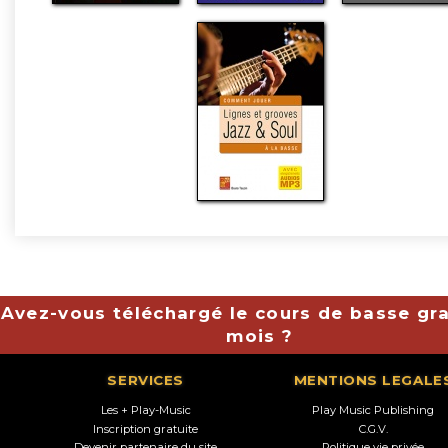
Avez-vous téléchargé le cours de basse gra
mois ?
SERVICES
MENTIONS LEGALE
Les + Play-Music
Play Music Publishing
Inscription gratuite
C.G.V.
Devenir partenaire du site
Politique vie privée