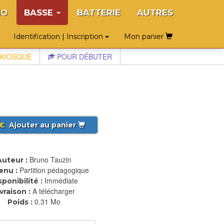
NO
BASSE
BATTERIE
AUTRES
Identification | Inscription
Mon panier
KIOSQUE
POUR DÉBUTER
€
Ajouter au panier
Bruno Tauzin
Auteur :
Partition pédagogique
enu :
Immédiate
sponibilité :
A télécharger
ivraison :
0.31 Mo
Poids :