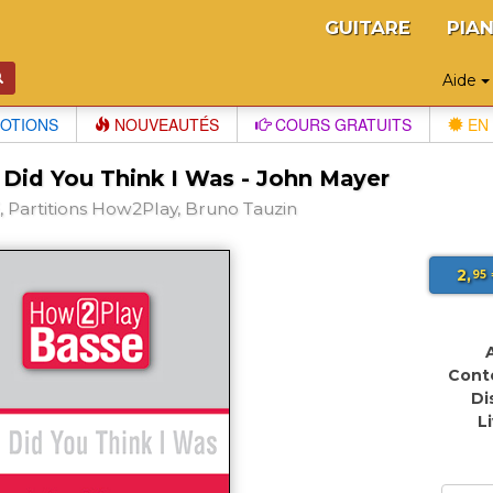
GUITARE
PIA
Aide
OTIONS
NOUVEAUTÉS
COURS GRATUITS
EN 
Did You Think I Was - John Mayer
 Partitions How2Play, Bruno Tauzin
2,
95
Cont
Di
L