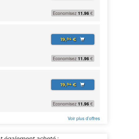
Economisez
11.96
€
19,
€
94
Economisez
11.96
€
19,
€
94
Economisez
11.96
€
Voir plus d’offres
nt également acheté :