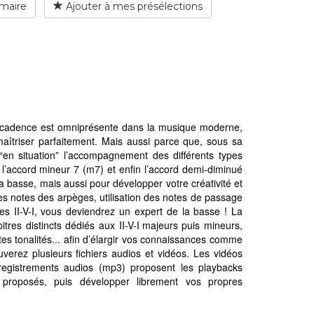
maire
Ajouter à mes présélections
e cadence est omniprésente dans la musique moderne,
 maîtriser parfaitement. Mais aussi parce que, sous sa
“en situation” l’accompagnement des différents types
 l’accord mineur 7 (m7) et enfin l’accord demi-diminué
 basse, mais aussi pour développer votre créativité et
es notes des arpèges, utilisation des notes de passage
s II-V-I, vous deviendrez un expert de la basse ! La
tres distincts dédiés aux II-V-I majeurs puis mineurs,
es tonalités... afin d’élargir vos connaissances comme
uverez plusieurs fichiers audios et vidéos. Les vidéos
registrements audios (mp3) proposent les playbacks
proposés, puis développer librement vos propres