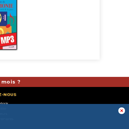
 mois ?
Z-NOUS
ebook
itter
✕
teurs
rtenaires