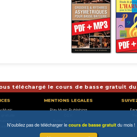
ous téléchargé le cours de basse gratuit du
ICES
MENTIONS LEGALES
SUIVE
ay-Music
Play Music Publishing
Fac
n gratuite
C.G.V.
Tw
naire du site
Politique vie privée
Au
N'oubliez pas de télécharger le
cours de basse gratuit
du mois !
 cadeaux
Droits d'utilisation
Nos pa