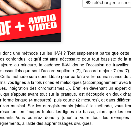
Télécharger le som
i donc une méthode sur les II-V-I ? Tout simplement parce que cett
les confondus, et qu’il est ainsi nécessaire pour tout bassiste de la
jeure ou mineure, la cadence II-V-I donne l’occasion de travailler 
s essentiels que sont l’accord septième (7), l’accord majeur 7 (maj7),
Cette méthode sera donc idéale pour parfaire votre connaissance de la
insi vos lignes à la fois riches et mélodiques (accompagnement avec l
ues, intégration des chromatismes…). Bref, en devenant un expert de
 qui s’appuie avant tout sur la pratique, est découpée en deux chapi
r forme longue (4 mesures), puis courte (2 mesures), et dans différent
rizon musical. Sur les enregistrements joints à la méthode, vous tro
résentent en images toutes les lignes de basse, alors que les en
ondants. Vous pourrez donc y jouer à votre tour les exemples 
gnements, à l’aide des apprentissages divulgués.