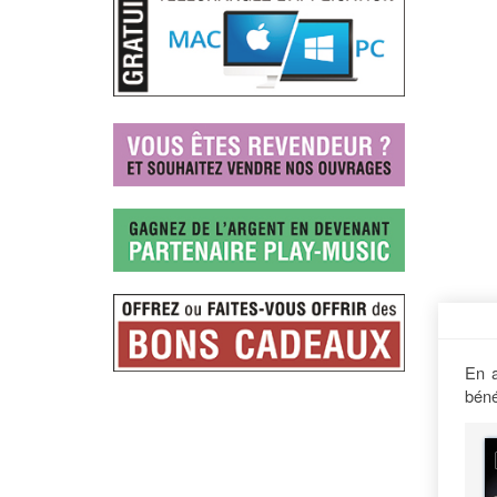
En a
béné