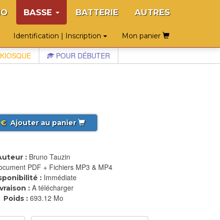
NO
BASSE
BATTERIE
AUTRES
Identification | Inscription
Mon panier
KIOSQUE
POUR DÉBUTER
€
Ajouter au panier
Bruno Tauzin
Auteur :
ocument PDF + Fichiers MP3 & MP4
Immédiate
sponibilité :
A télécharger
ivraison :
693.12 Mo
Poids :