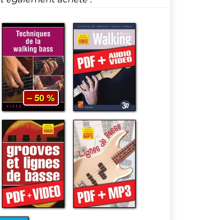
– 50 %