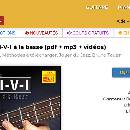
GUITARE
PIA
Aide
OTIONS
NOUVEAUTÉS
COURS GRATUITS
EN 
I-V-I à la basse (pdf + mp3 + vidéos)
 Méthodes à télécharger, Jouer du Jazz, Bruno Tauzin
15,
95
D
Contenu :
Di
L