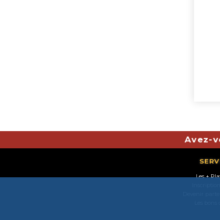
Avez-v
SERV
Les + Pl
Inscriptio
Devenir parte
Les bons