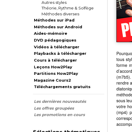
Autres styles
Théorie, Rythme & Solfège
Méthodes diverses
Méthodes sur iPad
Méthodes sur Android
Aides-mémoire
DVD pédagogiques
Vidéos à télécharger
Pourquo
Playbacks à télécharger
tous sty
Cours à télécharger
forme ma
Leçons How2Play
d’accord
Partitions How2Play
(m7b5). 
Magazine Cours2
rendre a
Téléchargements gratuits
diatoniq
méthode,
sous leu
Les dernières nouveautés
votre ho
Les offres groupées
(mp4) p
Les promotions en cours
corresp
accompa
Sélections thématiques