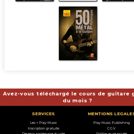
Avez-vous téléchargé le cours de guitare g
du mois ?
SERVICES
MENTIONS LEGALE
Les + Play-Music
Play Music Publishing
Inscription gratuite
C.G.V.
Devenir partenaire du site
Politique vie privée