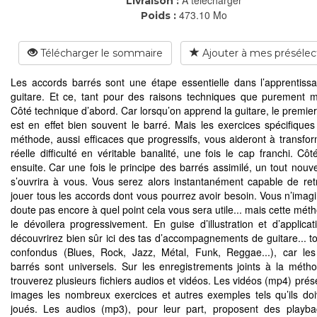
Livraison :
473.10 Mo
Poids :
Télécharger le sommaire
Ajouter à mes présélec
Les accords barrés sont une étape essentielle dans l’apprentiss
guitare. Et ce, tant pour des raisons techniques que purement m
Côté technique d’abord. Car lorsqu’on apprend la guitare, le premier
est en effet bien souvent le barré. Mais les exercices spécifiques
méthode, aussi efficaces que progressifs, vous aideront à transfor
réelle difficulté en véritable banalité, une fois le cap franchi. Cô
ensuite. Car une fois le principe des barrés assimilé, un tout nouve
s’ouvrira à vous. Vous serez alors instantanément capable de ret
jouer tous les accords dont vous pourrez avoir besoin. Vous n’imag
doute pas encore à quel point cela vous sera utile... mais cette mét
le dévoilera progressivement. En guise d’illustration et d’applicat
découvrirez bien sûr ici des tas d’accompagnements de guitare... to
confondus (Blues, Rock, Jazz, Métal, Funk, Reggae...), car le
barrés sont universels. Sur les enregistrements joints à la méth
trouverez plusieurs fichiers audios et vidéos. Les vidéos (mp4) prés
images les nombreux exercices et autres exemples tels qu’ils doi
joués. Les audios (mp3), pour leur part, proposent des playb