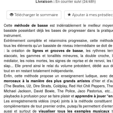
En courrier suivi (24/48h)
Livraison :
Télécharger le sommaire
Ajouter à mes présélec
Cette
méthode de basse
est indéniablement le meilleur moyen
bassiste possédant déjà les bases de progresser dans la pratiq
instrument.
Extrêmement complète et néanmoins progressive, cette méthod
tous les éléments qu’un bassiste de niveau intermédiaire se doit de 
: la création de
lignes et grooves de basse
, les rythmes tern
staccato, les gammes et tonalités mineures, la double croche, 
médiator, les notes mortes, les signes de reprise et de renvoi, les
slap... Elle prend ainsi le relai du volume précédent, dédié aux d
tout en en restant totalement indépendante.
Enfin, cette méthode propose un enseignement ludique, avec d
morceaux à la manière des plus grands artistes
d’hier et d’au
(The Beatles, U2, Dire Straits, Coldplay, Red Hot Chili Peppers, The
Michael Jackson, David Bowie, The Police, Jaco Pastorius, etc...
playbacks à profusion pour se faire plaisir et
apprendre à jouer “en
Les enregistrements vidéos (mp4) joints à la méthode constituent
complémentaire de tout premier ordre, puisqu’ils permettent d’ente
aussi et surtout de
visualiser tous les exemples musicaux
te